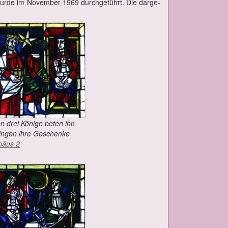
u wur­de im No­vem­ber 1969 durch­ge­führt. Die dar­ge­
en drei Kö­ni­ge be­ten ihn
n­gen ih­re Ge­schen­ke
hä­us 2