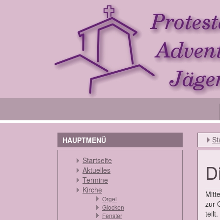
St
HAUPTMENÜ
Startseite
D
Aktuelles
Termine
Kirche
Mit­t
Orgel
zur G
Glocken
teil
Fenster