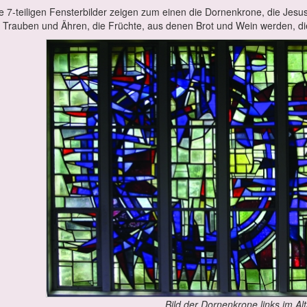
e 7-tei­li­gen Fens­ter­bil­der zei­gen zum ei­nen die Dor­nen­kro­ne, die Je­s
t Trau­ben und Äh­ren, die Früch­te, aus de­nen Brot und Wein wer­den, d
Bild der Dor­nen­kro­ne links im Al­