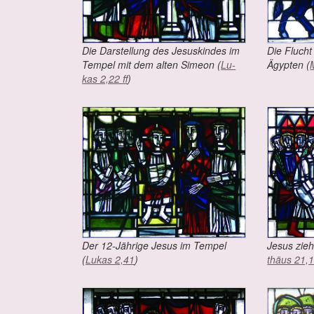
Die Dar­stel­lung des Je­sus­kin­des im
Die Flucht 
Tem­pel mit dem al­ten Si­me­on (
Lu­
Ägyp­ten (
kas 2,22 ff
)
Der 12-Jäh­ri­ge Je­sus im Tem­pel
Je­sus zieht
(
Lu­kas 2,41
)
thä­us 21,