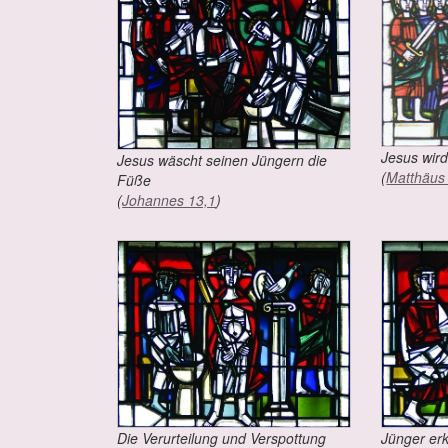
Je­sus wir
Je­sus wäscht sei­nen Jün­gern die
(
Mat­thä­u
Fü­ße
(
Jo­han­nes 13,1
)
Die Ver­ur­tei­lung und Ver­spot­tung
Jün­ger er­