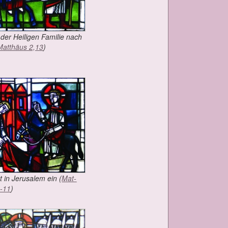
der Hei­li­gen Fa­mi­lie nach
Mat­thä­us 2,13
)
 in Je­ru­sa­lem ein (
Mat­
1-11
)