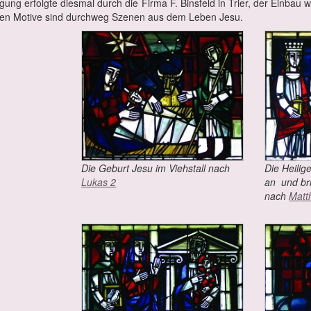
i­gung er­folg­te dies­mal durch die Fir­ma F. Bins­feld in Trier, der Ein­ba
l­ten Mo­ti­ve sind durch­weg Sze­nen aus dem Le­ben Je­su.
Die Ge­burt Je­su im Vieh­stall nach
Die Hei­li­g
Lu­kas 2
an und bri
nach
Mat­t