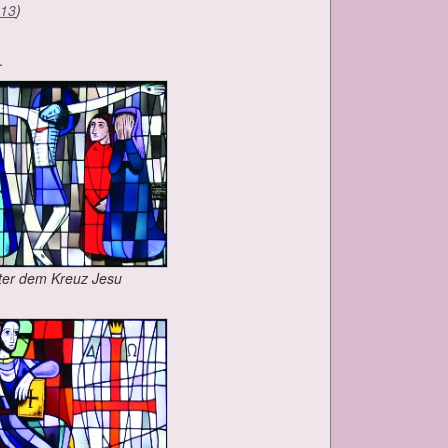
,13
)
.
­ter dem Kreuz Je­su