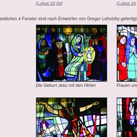
(
Lu­kas 22,54
)
(
Lu­kas 24
est­li­chen 4 Fens­ter sind nach Ent­wür­fen von Gre­gor Le­hotz­ky ge­fer­tigt
Die Ge­burt Je­su mit den Hir­ten
Frau­en un