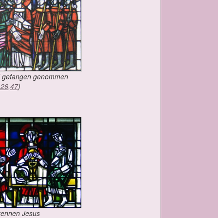
d ge­fan­gen ge­nom­men
s 26,47
)
ken­nen Je­sus