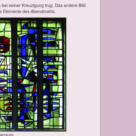
us bei sei­ner Kreu­zi­gung trug. Das an­de­re Bild
ie Ele­men­te des Abend­mahls.
tar­raum