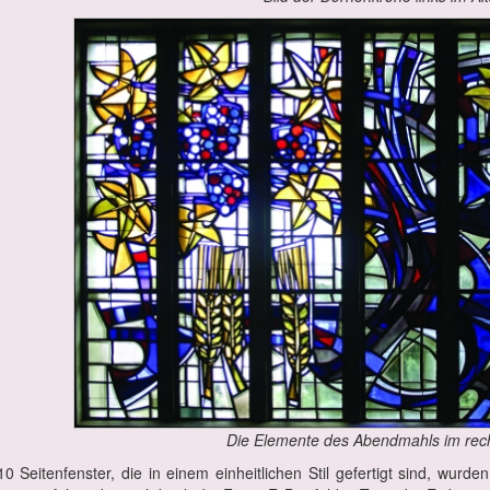
Die Ele­men­te des Abend­mahls im rech
0 Sei­ten­fens­ter, die in ei­nem ein­heit­li­chen Stil ge­fer­tigt sind, wur­d