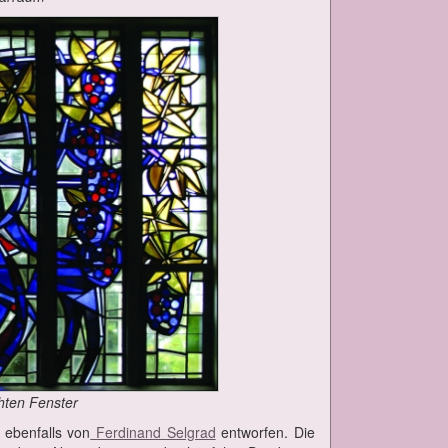
­ten Fens­ter
en eben­falls von
Fer­di­nand Sel­grad
ent­wor­fen. Die