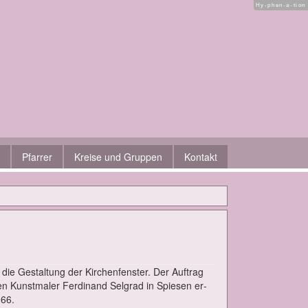
Hy-phen-a-tion
Pfarrer
Kreise und Gruppen
Kontakt
 die Ge­stal­tung der Kir­chen­fens­ter. Der Auf­trag
en Kunst­ma­ler Fer­di­nand Sel­grad in Spie­sen er­
966.