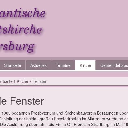
Startseite
Aktuelles
Termine
Kirche
Gemeindehaus
artseite
Kirche
Fenster
ie Fens­ter
e 1963 be­gan­nen Pres­by­te­ri­um und Kir­chen­bau­ver­ein Be­ra­tun­gen über
e­stal­tung der bei­den gro­ßen Fens­ter­fron­ten im Al­tar­raum wur­de an d
t. Die Aus­füh­rung über­nahm die Fir­ma Ott Frères in Straß­burg im Mai 1