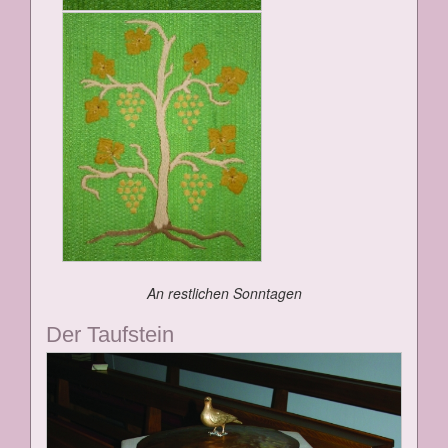
An rest­li­chen Sonn­ta­gen
Der Tauf­stein