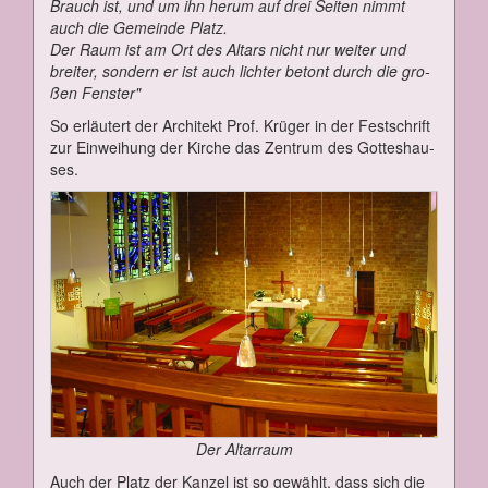
Brauch ist, und um ihn her­um auf drei Sei­ten nimmt
auch die Ge­mein­de Platz.
Der Raum ist am Ort des Al­tars nicht nur wei­ter und
brei­ter, son­dern er ist auch lich­ter be­tont durch die gro­
ßen Fens­ter"
So er­läu­tert der Ar­chi­tekt Prof. Krü­ger in der Fest­schrift
zur Ein­wei­hung der Kir­che das Zen­trum des Got­tes­hau­
ses.
Der Al­tar­raum
Auch der Platz der Kan­zel ist so ge­wählt, dass sich die