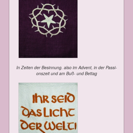
In Zei­ten der Be­sin­nung. al­so im Ad­vent, in der Pas­si­
ons­zeit und am Buß- und Bet­tag