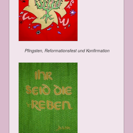
Pfings­ten, Re­for­ma­ti­ons­fest und Kon­fir­ma­ti­on