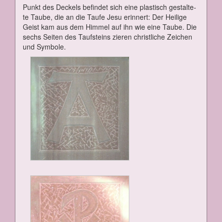
Punkt des De­ckels be­fin­det sich ei­ne plas­tisch ge­stal­te­
te Tau­be, die an die Tau­fe Je­su er­in­nert: Der Hei­li­ge
Geist kam aus dem Him­mel auf ihn wie ei­ne Tau­be. Die
sechs Sei­ten des Tauf­steins zie­ren christ­li­che Zei­chen
und Sym­bo­le.