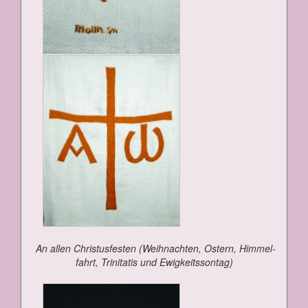
An al­len Chris­tus­fes­ten (Weih­nach­ten, Os­tern, Him­mel­
fahrt, Tri­ni­ta­tis und Ewig­keits­son­tag)