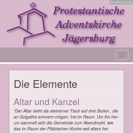
Hy-phen-a-tion
Toggl
navig
Die Ele­men­te
Al­tar und Kan­zel
"Der Al­tar steht als stei­ner­ner Tisch auf drei Stu­fen , die
an Gol­ga­tha er­in­nern mö­gen, frei im Raum. Um ihn her­
um sam­melt sich die Ge­mein­de zum Abend­mahl, wie
das im Raum der Pfäl­zi­schen Kir­che seit al­ters her