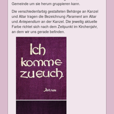
Ge­mein­de um sie her­um grup­pie­ren kann.
Die ver­schie­den­far­big ge­stal­te­ten Be­hän­ge an Kan­zel
und Al­tar tra­gen die Be­zeich­nung
Pa­ra­ment
am Al­tar
und
An­te­pen­di­um
an der Kan­zel. Die je­wei­lig ak­tu­el­le
Far­be rich­tet sich nach dem Zeit­punkt im Kir­chen­jahr,
an dem wir uns ge­ra­de be­fin­den.