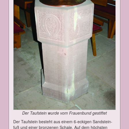
Der Tauf­stein wur­de vom Frau­en­bund ge­stif­tet
Der Tauf­stein be­steht aus ei­nem 6-ecki­gen Sand­stein­
fuß und ei­ner bron­ze­nen Scha­le. Auf dem höchs­ten