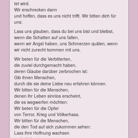
tet wird.
Wir er­schre­cken dann
und hof­fen, dass es uns nicht trifft. Wir bit­ten dich für
uns:
Lass uns glau­ben, dass du bei uns bist und bleibst,
wenn die Schat­ten auf uns fal­len,
wenn wir Angst ha­ben, uns Schmer­zen quä­len, wenn
wir nicht zu­recht kom­men mit uns.
Wir be­ten für die Ver­bit­ter­ten,
die zu­viel durch­ge­macht ha­ben,
de­ren Glau­be dar­über zer­bro­chen ist:
Gib ih­nen Men­schen,
durch die sie dei­ne Lie­be neu er­fah­ren kön­nen.
Wir bit­ten für die Men­schen,
de­nen ihr Le­ben sinn­los er­scheint,
die es weg­wer­fen möch­ten:
Wir be­ten für die Op­fer
von Ter­ror, Krieg und Völ­ker­hass.
Wir bit­ten für die Men­schen,
die den Tod auf sich zu­kom­men se­hen:
Lass ih­re Hoff­nung wach­sen