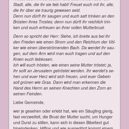
Stadt, al­le, die ihr sie lieb habt! Freu­et euch mit ihr, al­le,
die ihr über sie trau­rig ge­we­sen seid.
Denn nun dürft ihr sau­gen und euch satt trin­ken an den
Brüs­ten ih­res Tros­tes; denn nun dürft ihr reich­lich trin­
ken und euch er­freu­en an ih­rer vol­len Mut­ter­brust.
Denn so spricht der Herr: Sie­he, ich brei­te aus bei ihr
den Frie­den wie ei­nen Strom und den Reich­tum der Völ­
ker wie ei­nen über­strö­men­den Bach. Da wer­det ihr sau­
gen, auf dem Arm wird man euch tra­gen und auf den
Knien euch lieb­ko­sen.
Ich will euch trös­ten, wie ei­nen sei­ne Mut­ter trös­tet; ja,
ihr sollt an Je­ru­sa­lem ge­trös­tet wer­den. Ihr wer­det's se­
hen und eu­er Herz wird sich freu­en, und eu­er Ge­bein
soll grü­nen wie Gras. Dann wird man er­ken­nen die
Hand des Herrn an sei­nen Knech­ten und den Zorn an
sei­nen Fein­den.
Lie­be Ge­mein­de,
wer je ge­se­hen oder er­lebt hat, wie ein Säug­ling gie­rig,
fast ver­zwei­felt, die Brust der Mut­ter sucht, um Hun­ger
und Durst zu stil­len, kann sich in die­sen Bi­bel­text gut
hin­ein­den­ken. Hilf­los und wie aus­ge­dörrt kommt ei­nem