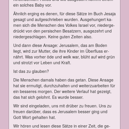
ein sol­ches Ba­by vor.
Ähn­lich er­ging es de­nen, für die­se Sät­ze im Buch Je­sa­ja
ge­sagt und auf­ge­schrie­ben wur­den. Aus­ge­hun­gert ka­
men sich die Men­schen des Vol­kes Is­ra­el vor, nie­der­ge­
drückt von den per­si­schen Be­sat­zern, aus­ge­zehrt und
nie­der­ge­schla­gen. Kei­ne gu­ten Zei­ten al­so.
Und dann die­se An­sa­ge: Je­ru­sa­lem, das am Bo­den
liegt, wird zur Mut­ter, die ih­re Kin­der im Über­fluss er­
nährt. Was vor­her öde und welk war, blüht auf wird grün
und strotzt vor Le­ben und Kraft.
Ist das zu glau­ben?
Die Men­schen da­mals ha­ben das ge­tan. Die­se An­sa­ge
hat sie er­mu­tigt, durch­zu­hal­ten und wei­ter­zu­ar­bei­ten für
ein bes­se­res mor­gen. Der wei­te­re Ver­lauf hat ge­zeigt,
das hat sich ge­lohnt. Es wur­de bes­ser.
Wir sind ein­ge­la­den, uns mit drü­ber zu freu­en. Uns zu
freu­en dar­über, dass es Je­ru­sa­lem bes­ser ging und
Gott Wort ge­hal­ten hat.
Wir hö­ren und le­sen die­se Sät­ze in ei­ner Zeit, die ge­