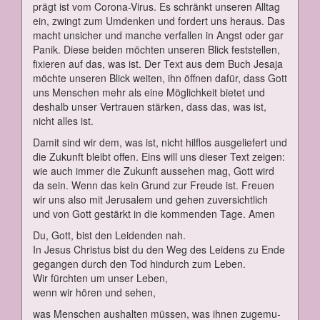
prägt ist vom Co­ro­na-Vi­rus. Es schränkt un­se­ren All­tag
ein, zwingt zum Um­den­ken und for­dert uns her­aus. Das
macht un­si­cher und man­che ver­fal­len in Angst oder gar
Pa­nik. Die­se bei­den möch­ten un­se­ren Blick fest­stel­len,
fi­xie­ren auf das, was ist. Der Text aus dem Buch Je­sa­ja
möch­te un­se­ren Blick wei­ten, ihn öff­nen da­für, dass Gott
uns Men­schen mehr als ei­ne Mög­lich­keit bie­tet und
des­halb un­ser Ver­trau­en stär­ken, dass das, was ist,
nicht al­les ist.
Da­mit sind wir dem, was ist, nicht hilf­los aus­ge­lie­fert und
die Zu­kunft bleibt of­fen. Eins will uns die­ser Text zei­gen:
wie auch im­mer die Zu­kunft aus­se­hen mag, Gott wird
da sein. Wenn das kein Grund zur Freu­de ist. Freu­en
wir uns al­so mit Je­ru­sa­lem und ge­hen zu­ver­sicht­lich
und von Gott ge­stärkt in die kom­men­den Ta­ge. Amen
Du, Gott, bist den Lei­den­den nah.
In Je­sus Chris­tus bist du den Weg des Lei­dens zu En­de
ge­gan­gen durch den Tod hin­durch zum Le­ben.
Wir fürch­ten um un­ser Le­ben,
wenn wir hö­ren und se­hen,
was Men­schen aus­hal­ten müs­sen, was ih­nen zu­ge­mu­