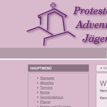
St
HAUPTMENÜ
Startseite
Wi
Aktuelles
Termine
Herz­
Kirche
Gemeindehaus
Kan­d
Pfarrer
Kreise und Gruppen