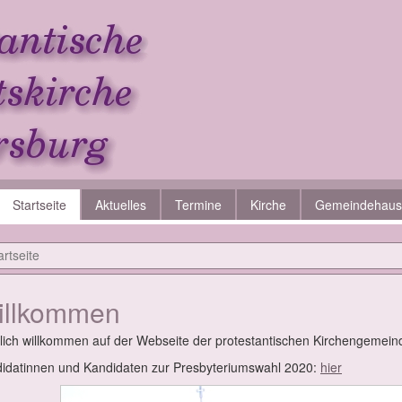
Startseite
Aktuelles
Termine
Kirche
Gemeindehaus
artseite
ll­kom­men
lich will­kom­men auf der Web­sei­te der pro­tes­tan­ti­schen Kir­chen­ge­mein
i­da­tin­nen und Kan­di­da­ten zur Pres­by­te­ri­ums­wahl 2020:
hier