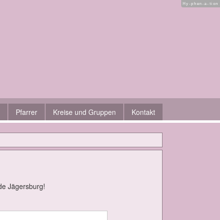
Hy-phen-a-tion
Pfarrer
Kreise und Gruppen
Kontakt
­de Jä­gers­burg!